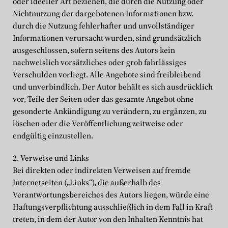
oder ideeller Art beziehen, die durch die Nutzung oder
Nichtnutzung der dargebotenen Informationen bzw.
durch die Nutzung fehlerhafter und unvollständiger
Informationen verursacht wurden, sind grundsätzlich
ausgeschlossen, sofern seitens des Autors kein
nachweislich vorsätzliches oder grob fahrlässiges
Home
Verschulden vorliegt. Alle Angebote sind freibleibend
und unverbindlich. Der Autor behält es sich ausdrücklich
Editorial Design
vor, Teile der Seiten oder das gesamte Angebot ohne
gesonderte Ankündigung zu verändern, zu ergänzen, zu
Corporate Design
löschen oder die Veröffentlichung zeitweise oder
endgültig einzustellen.
Brand Communication
2. Verweise und Links
Bei direkten oder indirekten Verweisen auf fremde
Brand Management
Internetseiten („Links“), die außerhalb des
Verantwortungsbereiches des Autors liegen, würde eine
Visual Diary
Haftungsverpflichtung ausschließlich in dem Fall in Kraft
treten, in dem der Autor von den Inhalten Kenntnis hat